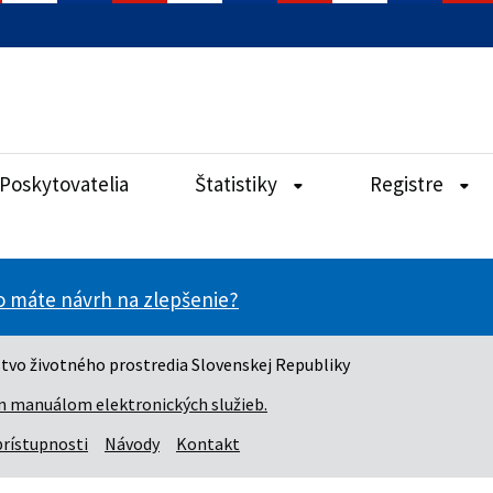
Poskytovatelia
Štatistiky
Registre
bo máte návrh na zlepšenie?
tvo životného prostredia Slovenskej Republiky
n manuálom elektronických služieb.
prístupnosti
Návody
Kontakt