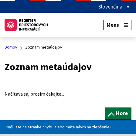
Slovenčina
Menu
Domov
Zoznam metaúdajov
Zoznam metaúdajov
Načítava sa, prosím čakajte...
Hore
Našli ste na stránke chybu alebo máte návrh na zlepšenie?